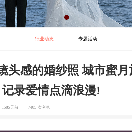
行业动态
专题活动
镜头感的婚纱照 城市蜜月
记录爱情点滴浪漫!
:
1585天前
|
7405
次浏览
|