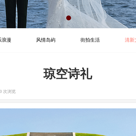
系浪漫
风情岛屿
街拍生活
清新
琼空诗礼
10
次浏览
|