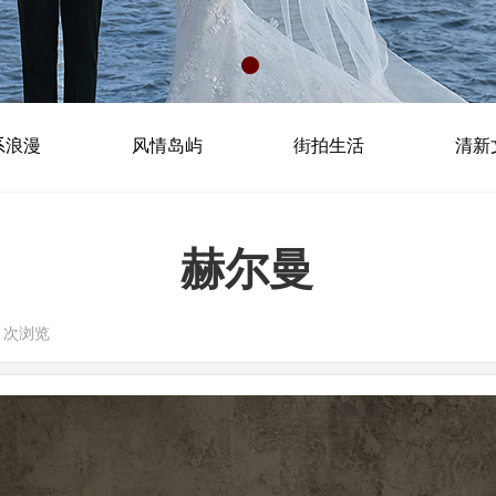
系浪漫
风情岛屿
街拍生活
清新
赫尔曼
0
次浏览
|