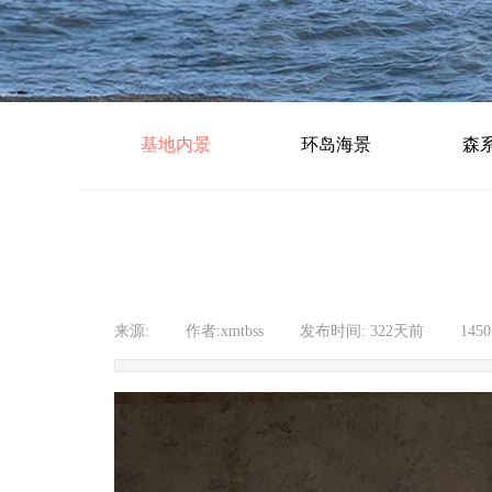
基地内景
环岛海景
森
来源:
|
作者:
xmtbss
|
发布时间:
322天前
|
145