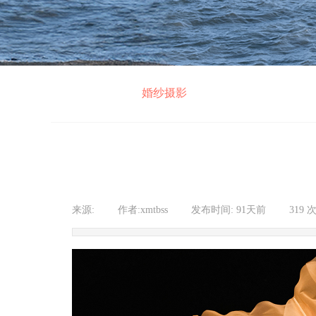
婚纱摄影
来源:
|
作者:
xmtbss
|
发布时间:
91天前
|
319