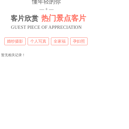
懂年轻的你
— + —
热门景点
客片
客片欣赏
GUEST PIECE OF APPRECIATION
婚纱摄影
个人写真
全家福
孕妇照
暂无相关记录！