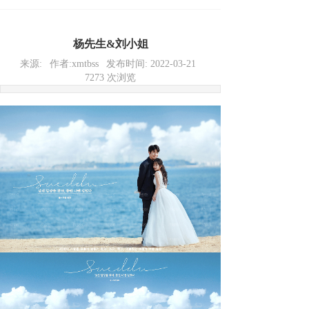
杨先生&刘小姐
来源:
作者:
xmtbss
发布时间:
2022-03-21
7273
次浏览