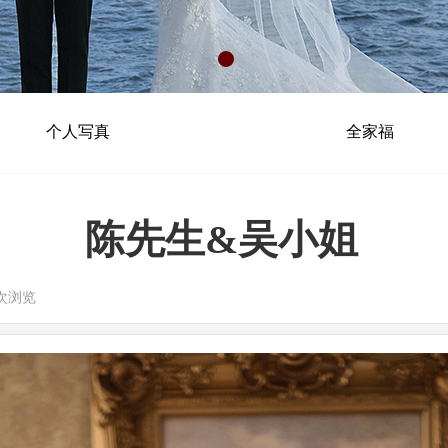
个人写真
全家福
陈先生&吴小姐
次浏览
|